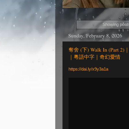
Showing posts
Sunday, February 8, 2026
奪舍 (下) Walk In (
｜粵語中字｜奇幻愛情
https://dai.ly/x9y3a1a