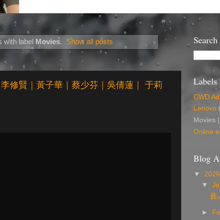
Search
 with label
Movies
.
Show all posts
Labels
Part 2)｜李修賢｜黃子華｜蔡少芬｜吳倩蓮｜ 于莉
CWD Ads
Lenovo
Movies
Online e
Blog A
▼
202
▼
Ju
藝
►
Fe