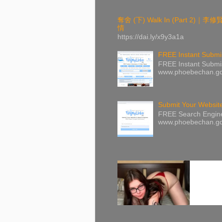
奪舍 (下) Walk In (Par
情
https://dai.ly/x9y3a1a
FREE Instant Subm
FREE Instant Sub
www.phoebecha
Submit Your Websit
FREE Search En
www.phoebecha