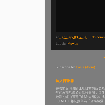
at
February 08, 2026
No comm
Labels:
Movies
Subscribe to:
Posts (Atom)
藝人陳泳駰
香港前女演員陳泳駰目前的藝名為陳
年代末期活躍於香港娛樂圈，目前
她最初經由哥哥的朋友介紹簽約成
《FACE》雜誌推舉為「全場攞滿..