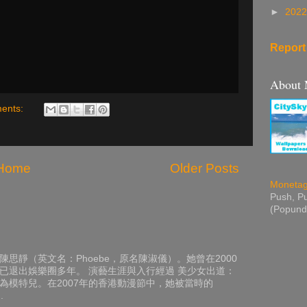
►
202
Report
About
ents:
Home
Older Posts
Moneta
Push, Pu
(Popund
思靜（英文名：Phoebe，原名陳淑儀）。她曾在2000
已退出娛樂圈多年。 演藝生涯與入行經過 美少女出道：
為模特兒。在2007年的香港動漫節中，她被當時的
.