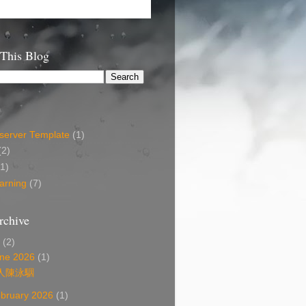
 This Blog
erver Template
(1)
(2)
(1)
arning
(7)
rchive
6
(2)
ne 2026
(1)
人陳泳駰
bruary 2026
(1)