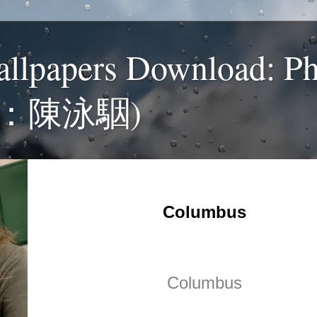
allpapers Download: P
：陳泳駰)