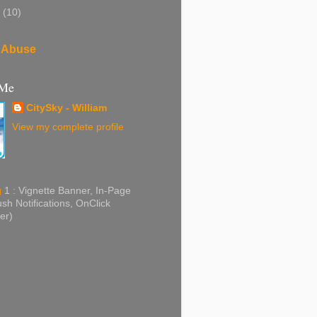
2
(10)
 Abuse
 Me
CitySky - William
View my complete profile
g
1 : Vignette Banner, In-Page
sh Notifications, OnClick
er)